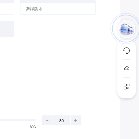
选择版本
-
+
80G