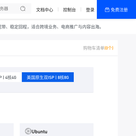
文档中心
控制台
登录
免费注册
全部产品
新闻资讯
帮助文档
。高速宽带、稳定回程，适合跨境业务、电商推广与内容出海。
购物车清单
(0个)
热销推荐
| 4核4G
美国原生双ISP | 8核8G
Ubuntu